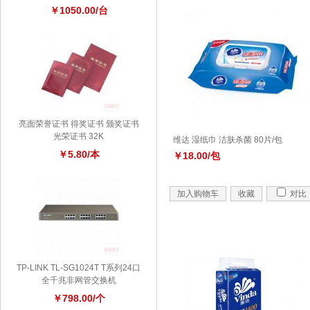
￥1050.00/台
亮面荣誉证书 得奖证书 颁奖证书
光荣证书 32K
维达 湿纸巾 洁肤杀菌 80片/包
￥5.80/本
￥18.00/包
加入购物车
收藏
对比
TP-LINK TL-SG1024T T系列24口
全千兆非网管交换机
￥798.00/个