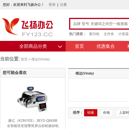
您好，欢迎来到飞扬办公！
登录
|
注册
热门搜索：
复印纸
文件夹
计算器
全部商品分类
首页
优惠集合
当前位置:
首页
>
维达(Vinda)
您可能会喜欢
维达(Vinda)
排序：
销量
价格
上架
康亿（KONYEE）JBYD-Q668B
全智能语音报警双屏点钞机验钞机