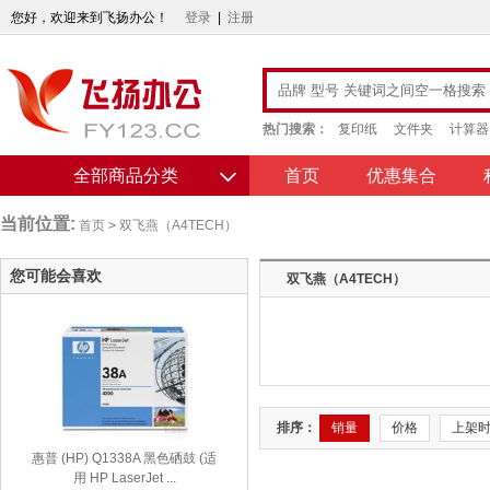
您好，欢迎来到飞扬办公！
登录
|
注册
热门搜索：
复印纸
文件夹
计算器
全部商品分类
首页
优惠集合
当前位置:
首页
>
双飞燕（A4TECH）
您可能会喜欢
双飞燕（A4TECH）
排序：
销量
价格
上架
惠普 (HP) Q1338A 黑色硒鼓 (适
用 HP LaserJet ...