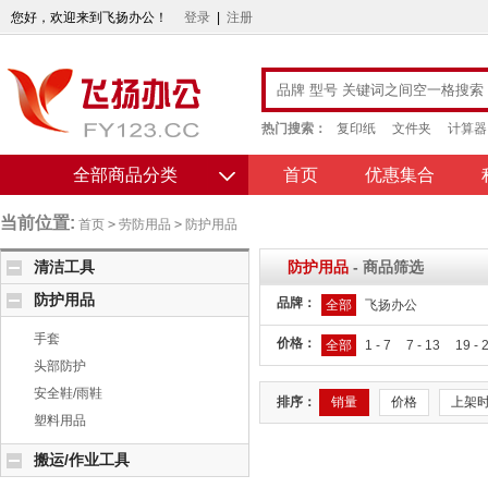
您好，欢迎来到飞扬办公！
登录
|
注册
热门搜索：
复印纸
文件夹
计算器
全部商品分类
首页
优惠集合
当前位置:
首页
>
劳防用品
>
防护用品
清洁工具
防护用品
- 商品筛选
防护用品
品牌：
全部
飞扬办公
手套
价格：
全部
1 - 7
7 - 13
19 - 
头部防护
安全鞋/雨鞋
排序：
销量
价格
上架
塑料用品
搬运/作业工具