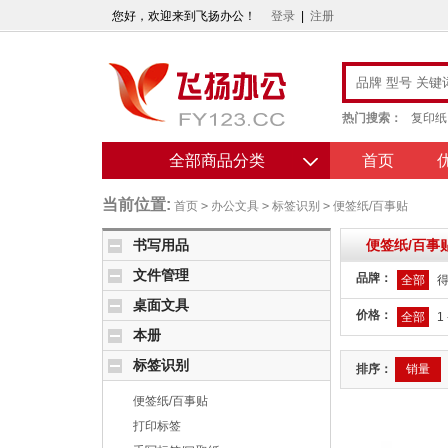
您好，欢迎来到飞扬办公！
登录
|
注册
热门搜索：
复印纸
全部商品分类
首页
当前位置:
首页
>
办公文具
>
标签识别
>
便签纸/百事贴
书写用品
便签纸/百事
文件管理
品牌：
全部
得
桌面文具
价格：
全部
1 
本册
标签识别
排序：
销量
便签纸/百事贴
打印标签