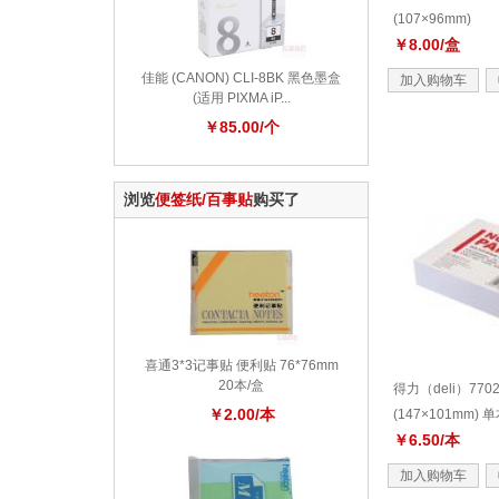
(107×96mm)
￥8.00/盒
佳能 (CANON) CLI-8BK 黑色墨盒
加入购物车
(适用 PIXMA iP...
￥85.00/个
浏览
便签纸/百事贴
购买了
喜通3*3记事贴 便利贴 76*76mm
20本/盒
得力（deli）77
￥2.00/本
(147×101mm) 
￥6.50/本
加入购物车