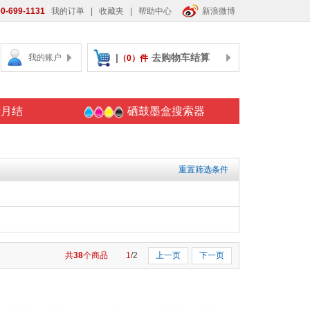
0-699-1131
我的订单
|
收藏夹
|
帮助中心
新浪微博
|
去购物车结算
我的账户
（0）件
请月结
硒鼓墨盒搜索器
重置筛选条件
共
38
个商品
1
/2
上一页
下一页