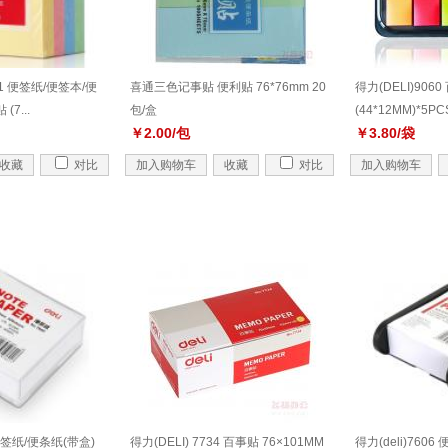
51 便签纸/便签本/便
喜通三色记事贴 便利贴 76*76mm 20
得力(DELI)906
7...
包/盒
(44*12MM)*5P
￥2.00/包
￥3.80/袋
收藏
对比
加入购物车
收藏
对比
加入购物车
 便签纸/便条纸(带盒)
得力(DELI) 7734 百事贴 76×101MM
得力(deli)760