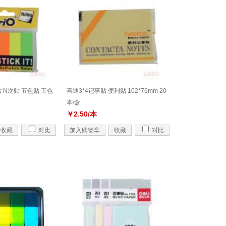
 N次贴 五色贴 五色
喜通3*4记事贴 便利贴 102*76mm 20
本/盒
￥2.50/本
收藏
对比
加入购物车
收藏
对比