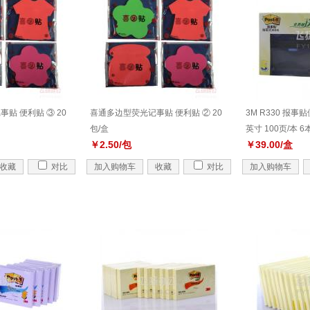
贴 便利贴 ③ 20
喜通多边型荧光记事贴 便利贴 ② 20
3M R330 报事
包/盒
英寸 100页/本 6
￥2.50/包
￥39.00/盒
收藏
对比
加入购物车
收藏
对比
加入购物车