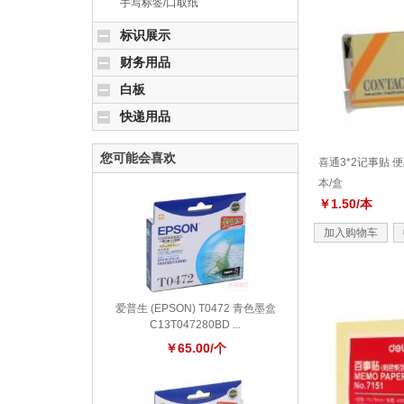
手写标签/口取纸
标识展示
财务用品
白板
快递用品
您可能会喜欢
喜通3*2记事贴 便利
本/盒
￥1.50/本
加入购物车
爱普生 (EPSON) T0472 青色墨盒
C13T047280BD ...
￥65.00/个