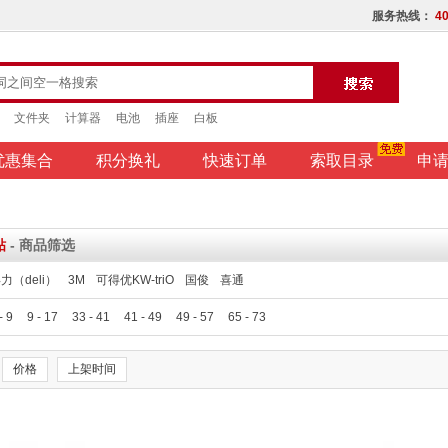
服务热线：
40
文件夹
计算器
电池
插座
白板
优惠集合
积分换礼
快速订单
索取目录
申
贴
- 商品筛选
力（deli）
3M
可得优KW-triO
国俊
喜通
- 9
9 - 17
33 - 41
41 - 49
49 - 57
65 - 73
价格
上架时间