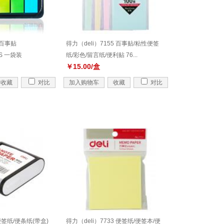
0 百事贴
得力（deli）7155 百事贴/粘性便签
CS 一袋装
纸/彩色/留言纸/便利贴 76...
￥15.00/盒
收藏
对比
加入购物车
收藏
对比
6 便签纸/便条纸(带盒)
得力（deli）7733 便签纸/便签本/便