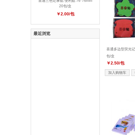
喜通三色记事贴 便利贴 76*76mm
20包/盒
￥2.00/包
最近浏览
喜通多边型荧光记事
包/盒
￥2.50/包
加入购物车