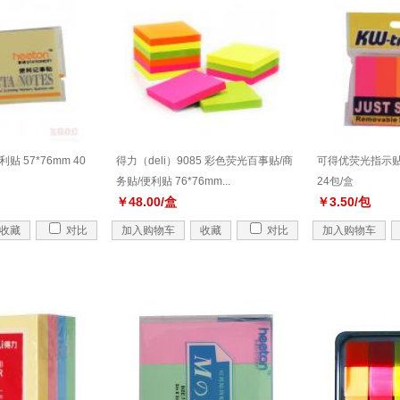
贴 57*76mm 40
得力（deli）9085 彩色荧光百事贴/商
可得优荧光指示贴
务贴/便利贴 76*76mm...
24包/盒
￥48.00/盒
￥3.50/包
收藏
对比
加入购物车
收藏
对比
加入购物车