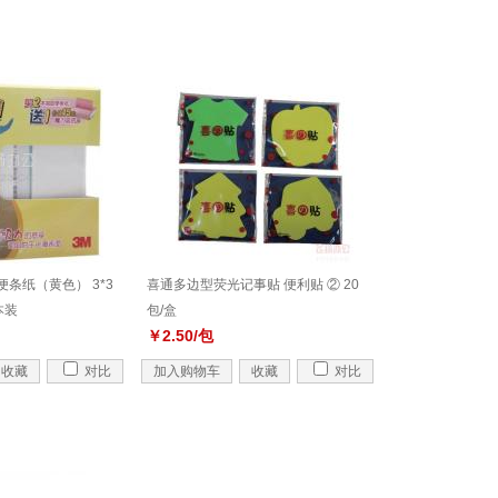
贴便条纸（黄色） 3*3
喜通多边型荧光记事贴 便利贴 ② 20
本装
包/盒
￥2.50/包
收藏
对比
加入购物车
收藏
对比