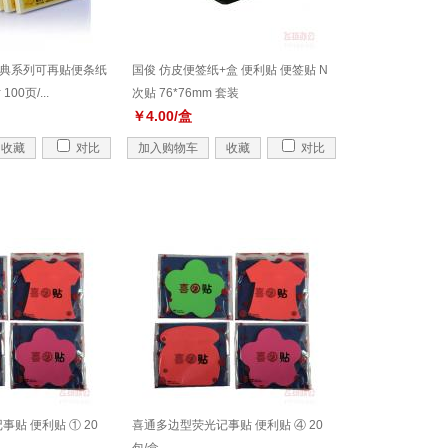
贴经典系列可再贴便条纸
国俊 仿皮便签纸+盒 便利贴 便签贴 N
00页/...
次贴 76*76mm 套装
￥4.00/盒
收藏
对比
加入购物车
收藏
对比
贴 便利贴 ① 20
喜通多边型荧光记事贴 便利贴 ④ 20