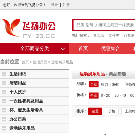
您好，欢迎来到飞扬办公！
登录
|
注册
热门搜索：
复印纸
文件夹
计算器
全部商品分类
首页
优惠集合
当前位置:
首页
>
生活用品
>
运动娱乐用品
生活用纸
运动娱乐用品
- 商品筛选
清洁用品
品牌：
全部
得力（deli）
飞扬
个人洗护
价格：
全部
0 - 20
20 - 40
60
一次性餐具及用品
杯、壶及生活餐具
排序：
销量
价格
上架
办公日杂
运动娱乐用品