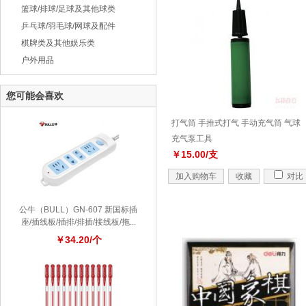
篮球/排球/足球及其他球类
乒乓球/羽毛球/网球及配件
棋牌类及其他娱乐类
户外用品
您可能会喜欢
打气筒 手推式打气 手动充气筒 气球
充气泵工具
￥15.00/支
加入购物车
收藏
对比
公牛（BULL）GN-607 新国标插
座/插线板/插排/排插/接线板/拖...
￥34.20/个