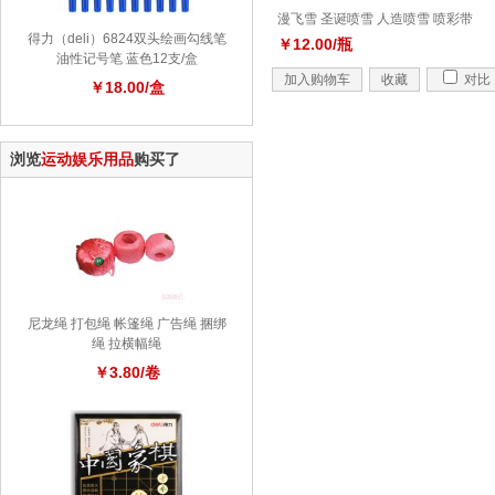
漫飞雪 圣诞喷雪 人造喷雪 喷彩带
得力（deli）6824双头绘画勾线笔
￥12.00/瓶
油性记号笔 蓝色12支/盒
加入购物车
收藏
对比
￥18.00/盒
浏览
运动娱乐用品
购买了
尼龙绳 打包绳 帐篷绳 广告绳 捆绑
绳 拉横幅绳
￥3.80/卷