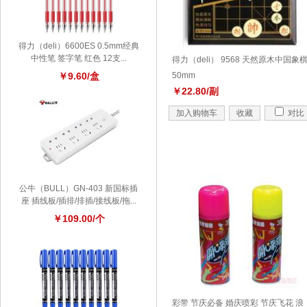
得力（deli）6600ES 0.5mm经典
中性笔 签字笔 红色 12支...
得力（deli） 9568 天然原木中国象
￥9.60/盒
50mm
￥22.80/副
加入购物车
收藏
对比
公牛（BULL）GN-403 新国标插
座 插线板/插排/排插/接线板/拖...
￥109.00/个
彩带 节庆必备 婚庆喷彩 节庆飞花 浪