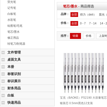
荧光笔
笔芯/墨水
- 商品筛选
记号笔
白板笔
品牌：
全部
得力（deli）
晨光（
水彩笔
价格：
全部
0 - 7
7 - 14
14 - 
绘图笔/毛笔
笔芯/墨水
排序：
销量
价格
上架
修正用品
转笔刀/削笔器
文件管理
桌面文具
本册
标签识别
标识展示
财务用品
白板
宝克（BAOKE）PS2190 大容量笔芯
快递用品
银装芯 0.5mm黑色12支装