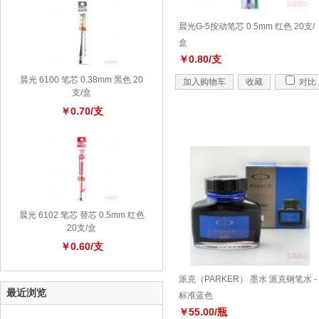
晨光G-5按动笔芯 0.5mm 红色 20支/
盒
￥0.80/支
晨光 6100 笔芯 0.38mm 黑色 20
加入购物车
收藏
对比
支/盒
￥0.70/支
晨光 6102 笔芯 替芯 0.5mm 红色
20支/盒
￥0.60/支
派克（PARKER） 墨水 派克钢笔水 -
最近浏览
标准蓝色
￥55.00/瓶