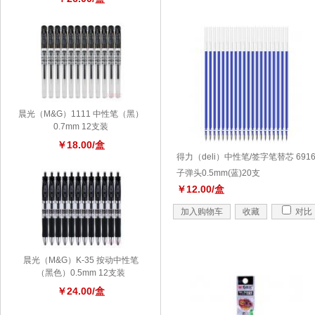
晨光（M&G）1111 中性笔（黑）
0.7mm 12支装
￥18.00/盒
得力（deli）中性笔/签字笔替芯 691
子弹头0.5mm(蓝)20支
￥12.00/盒
加入购物车
收藏
对比
晨光（M&G）K-35 按动中性笔
（黑色）0.5mm 12支装
￥24.00/盒