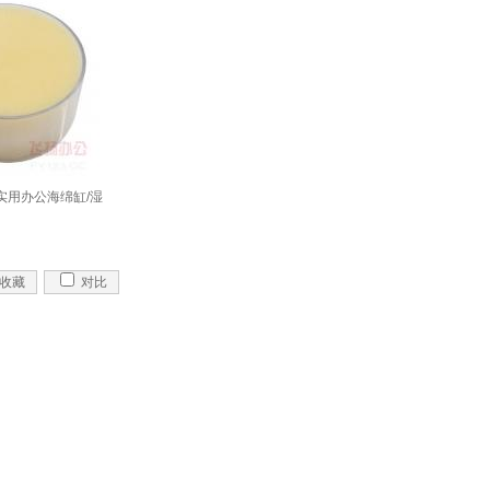
2 实用办公海绵缸/湿
收藏
对比