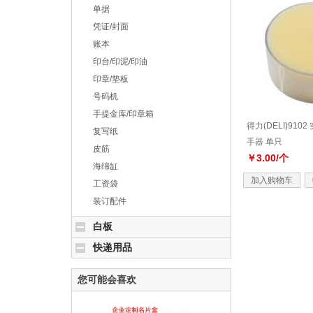
单据
凭证/封面
账本
印台/印泥/印油
印章/垫板
号码机
手提金库/印章箱
得力(DELI)910
复写纸
手器 单只
皮筋
￥3.00/个
海绵缸
加入购物车
工资袋
装订配件
白板
快递用品
您可能会喜欢