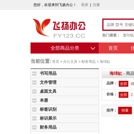
您好，欢迎来到飞扬办公！
登录
|
注册
热门搜索：
复印纸
全部商品分类
首页
当前位置:
首页
>
办公文具
>
财务用品
>
海绵缸
书写用品
海绵缸
- 商
文件管理
品牌：
全部
得
桌面文具
价格：
全部
2.
本册
标签识别
排序：
销量
标识展示
财务用品