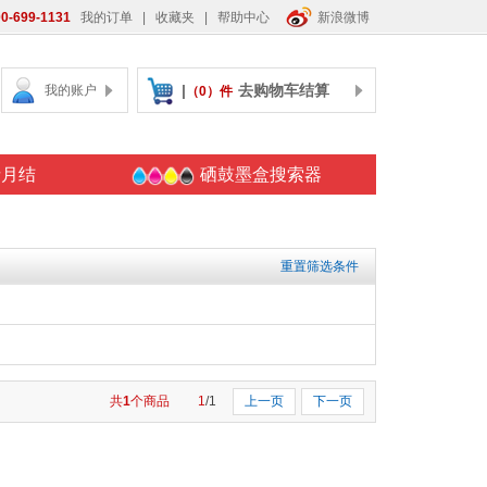
0-699-1131
我的订单
|
收藏夹
|
帮助中心
新浪微博
|
去购物车结算
我的账户
（0）件
请月结
硒鼓墨盒搜索器
重置筛选条件
共
1
个商品
1
/1
上一页
下一页