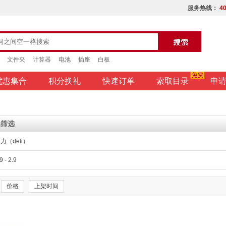
服务热线：
40
文件夹
计算器
电池
插座
白板
优惠集合
积分换礼
快速订单
索取目录
申
品筛选
力（deli）
9 - 2.9
价格
上架时间