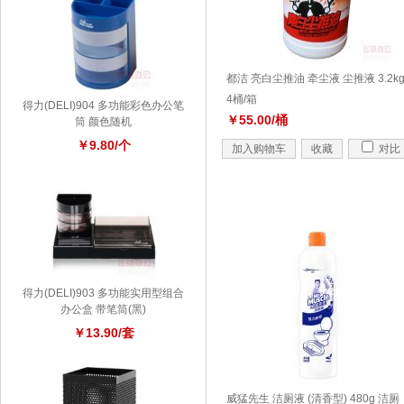
都洁 亮白尘推油 牵尘液 尘推液 3.2k
4桶/箱
得力(DELI)904 多功能彩色办公笔
￥55.00/桶
筒 颜色随机
￥9.80/个
加入购物车
收藏
对比
得力(DELI)903 多功能实用型组合
办公盒 带笔筒(黑)
￥13.90/套
威猛先生 洁厕液 (清香型) 480g 洁厕