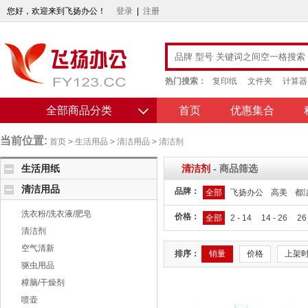
您好，欢迎来到飞扬办公！
登录
|
注册
热门搜索：
复印纸
文件夹
计算器
全部商品分类
首页
优惠集合
当前位置:
首页
>
生活用品
>
清洁用品
>
清洁剂
生活用纸
清洁剂
- 商品筛选
清洁用品
品牌：
全部
飞扬办公
高美
都
洗衣粉/洗衣液/肥皂
价格：
全部
2 - 14
14 - 26
26
清洁剂
空气清新
排序：
销量
价格
上架
驱虫用品
樟脑/干燥剂
喷壶