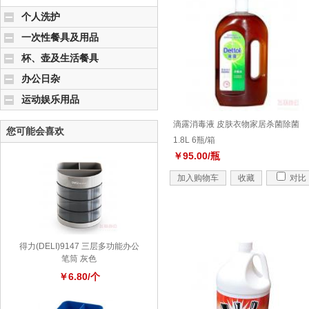
个人洗护
一次性餐具及用品
杯、壶及生活餐具
办公日杂
运动娱乐用品
滴露消毒液 皮肤衣物家居杀菌除菌
您可能会喜欢
1.8L 6瓶/箱
￥95.00/瓶
加入购物车
收藏
对比
得力(DELI)9147 三层多功能办公
笔筒 灰色
￥6.80/个