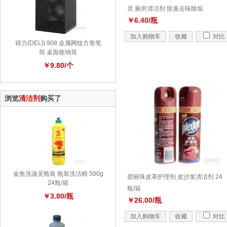
灵 厕所清洁剂 除臭去味除垢
￥6.40/瓶
加入购物车
收藏
对比
得力(DELI) 908 金属网纹方形笔
筒 桌面收纳筒
￥9.80/个
浏览
清洁剂
购买了
金鱼洗涤灵瓶装 瓶装洗洁精 500g
碧丽珠皮革护理剂 皮沙发清洁剂 24
24瓶/箱
瓶/箱
￥3.80/瓶
￥26.00/瓶
加入购物车
收藏
对比