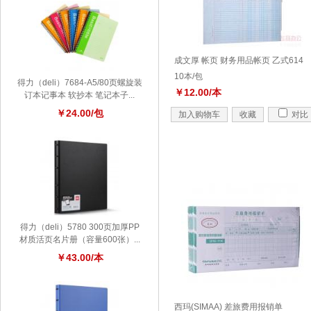
成文厚 帐页 财务用品帐页 乙式614
10本/包
得力（deli）7684-A5/80页螺旋装
￥12.00/本
订本记事本 软抄本 笔记本子...
￥24.00/包
加入购物车
收藏
对比
得力（deli）5780 300页加厚PP
材质活页名片册（容量600张）...
￥43.00/本
西玛(SIMAA) 差旅费用报销单