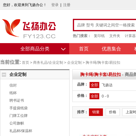
您好，欢迎来到飞扬办公！
登录
|
注册
热门搜索：
复印纸
文件夹
计算器
全部商品分类
首页
优惠集合
当前位置:
首页
>
商务礼品/企业定制
>
企业定制
>
胸卡绳/胸卡套/易拉扣
企业定制
胸卡绳/胸卡套/易拉扣
- 商品
品牌：
全部
飞扬达
信封
纸杯
价格：
全部
0 - 0
聘书证书
手提袋纸袋
排序：
销量
价格
上架
门牌工位牌
公司旗帜
礼品杯/保温杯