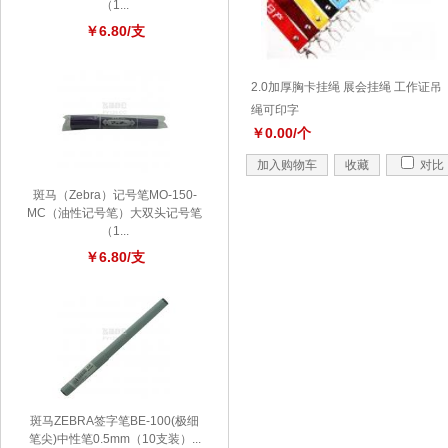
（1...
￥6.80/支
2.0加厚胸卡挂绳 展会挂绳 工作证吊
绳可印字
￥0.00/个
加入购物车
收藏
对比
斑马（Zebra）记号笔MO-150-
MC（油性记号笔）大双头记号笔
（1...
￥6.80/支
斑马ZEBRA签字笔BE-100(极细
笔尖)中性笔0.5mm（10支装）...