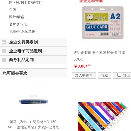
胸卡绳/胸卡套/易拉扣
台历
胶带/纸箱
名片盒/卡包
凭单/凭证盒/单据
企业文具类定制
企业电子商品定制
透明硬卡套 胸卡胸牌 展会卡 可印
商务礼品定制
LOGO
￥0.00/个
您可能会喜欢
加入购物车
收藏
对比
斑马（Zebra）记号笔MO-150-
MC（油性记号笔）大双头记号笔