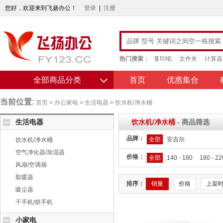
您好，欢迎来到飞扬办公！
登录
|
注册
热门搜索：
复印纸
文件夹
计算器
全部商品分类
首页
优惠集合
当前位置:
首页
>
办公家电
>
生活电器
>
饮水机/净水桶
生活电器
饮水机/净水桶
- 商品筛选
品牌：
全部
安吉尔
饮水机/净水桶
空气净化器/加湿器
价格：
全部
140 - 180
180 - 22
风扇/空调扇
取暖器
排序：
销量
价格
上架
吸尘器
干手机/烘手机
小家电